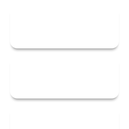
☕ Heute findet unser Offener Treff
Café statt!
3. August 2026
Unser Blicklicht heute: MBE am
„neuen Lindenhof“:
20. Juli 2026
Offenes Singen im September!